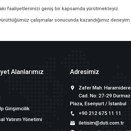
ki faaliyetlerimizi geniş bir kapsamda yürütmekteyiz.
dir yürüttüğümüz çalışmalar sonucunda kazandığımız deneyi
iyet Alanlarımız
Adresimiz
Zafer Mah. Haramidere
Cad. No: 27-29 Durmaz
t
Plaza, Esenyurt / İstanbul
p Girişimcilik
+90 212 675 11 11
al Yatırım Yönetimi
iletisim@duti.com.tr