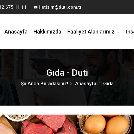
12 675 11 11
iletisim@duti.com.tr
Anasayfa
Hakkımızda
Faaliyet Alanlarımız
İns
Gıda - Duti
Şu Anda Buradasınız!
Anasayfa
Gıda