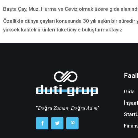
Başta Çay, Muz, Hurma ve Ceviz olmak üzere gıda alanında
Özellikle dünya çayları konusunda 30 yılı aşkın bir süre
yüksek kaliteli ürünleri tüketiciyle buluşturmaktayız
Faal
Gıda
İnşaa
"𝐷𝑜ğ𝑟𝑢 𝑍𝑎𝑚𝑎𝑛, 𝐷𝑜ğ𝑟𝑢 𝐴𝑑ı𝑚"
StartU
Finans